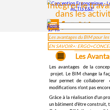
Aller au contenu
Intégrer le trava
dans les activ
Sauter le menu
Les avantages du BIM pour les 
EN SAVOIR+: ERGO+CONCE
Les Avanta
Les avantages de la concept
projet. Le BIM change la faço
leur permet de collaborer e
modifications n'ont pas encor
Grâce à la réalisation d'un p
un bâtiment d'être construit,