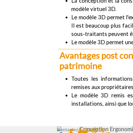
La conception et la cons
modèle virtuel 3D.
Le modèle 3D permet l'ex
Il est beaucoup plus fac
sous-traitants peuvent ê
Le modèle 3D permet une 
Avantages post cons
patrimoine
Toutes les information
remises aux propriétaires
Le modèle 3D remis est
installations, ainsi que l
Actualités
Conception Ergonom
Contactez