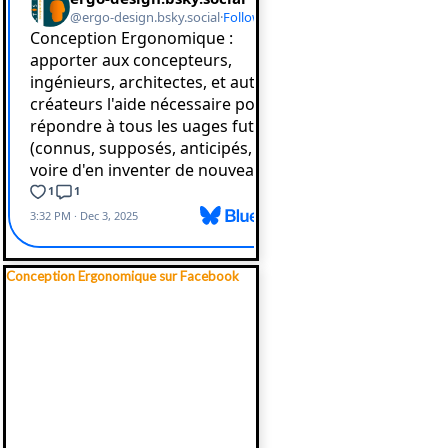
Sauter le bloc Conception Ergonomique sur Facebook
Conception Ergonomique sur Facebook