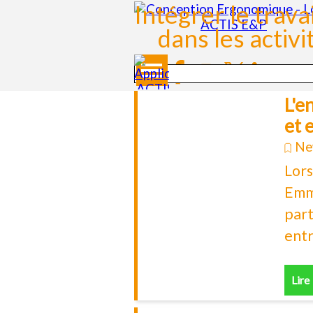
Aller au contenu
Intégrer le trava
dans les activ
Sauter le menu
L'e
et 
Ne
Lors
Emm
part
entr
Lire