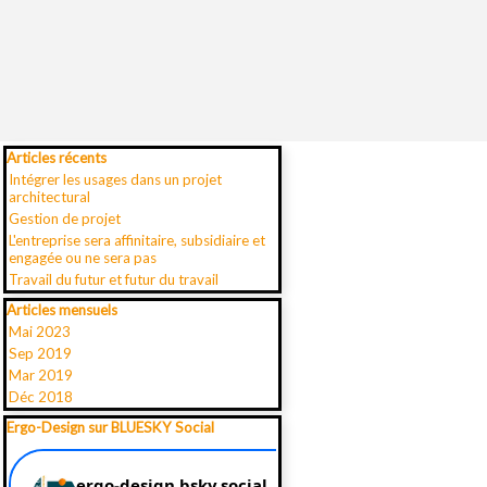
Sauter le bloc Articles récents
Articles récents
Intégrer les usages dans un projet
architectural
Gestion de projet
L'entreprise sera affinitaire, subsidiaire et
engagée ou ne sera pas
Travail du futur et futur du travail
Sauter le bloc Articles mensuels
Articles mensuels
Mai 2023
Sep 2019
Mar 2019
Déc 2018
Sauter le bloc Ergo-Design sur BLUESKY Social
Ergo-Design sur BLUESKY Social