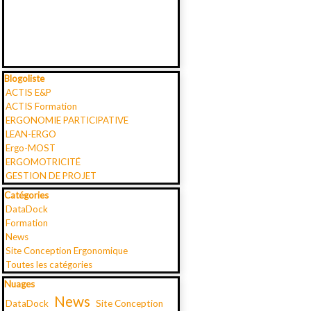
Sauter le bloc Blogoliste
Blogoliste
ACTIS E&P
ACTIS Formation
ERGONOMIE PARTICIPATIVE
LEAN-ERGO
Ergo-MOST
ERGOMOTRICITÉ
GESTION DE PROJET
Sauter le bloc Catégories
Catégories
DataDock
Formation
News
Site Conception Ergonomique
Toutes les catégories
Sauter le bloc Nuages
Nuages
News
DataDock
Site Conception